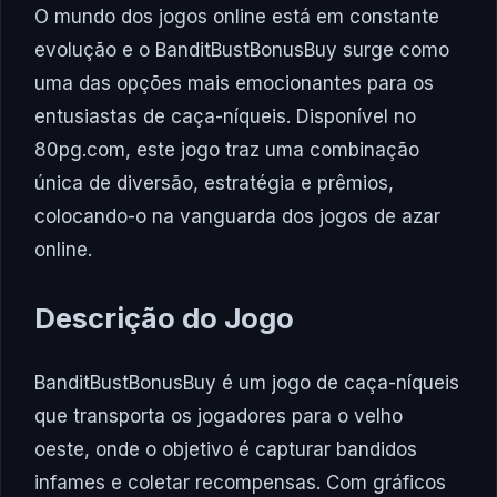
O mundo dos jogos online está em constante
evolução e o BanditBustBonusBuy surge como
uma das opções mais emocionantes para os
entusiastas de caça-níqueis. Disponível no
80pg.com, este jogo traz uma combinação
única de diversão, estratégia e prêmios,
colocando-o na vanguarda dos jogos de azar
online.
Descrição do Jogo
BanditBustBonusBuy é um jogo de caça-níqueis
que transporta os jogadores para o velho
oeste, onde o objetivo é capturar bandidos
infames e coletar recompensas. Com gráficos