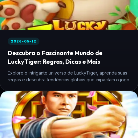
2026-05-12
Descubra o Fascinante Mundo de
LuckyTiger: Regras, Dicas e Mais
Explore o intrigante universo de LuckyTiger, aprenda suas
regras e descubra tendências globais que impactam o jogo.