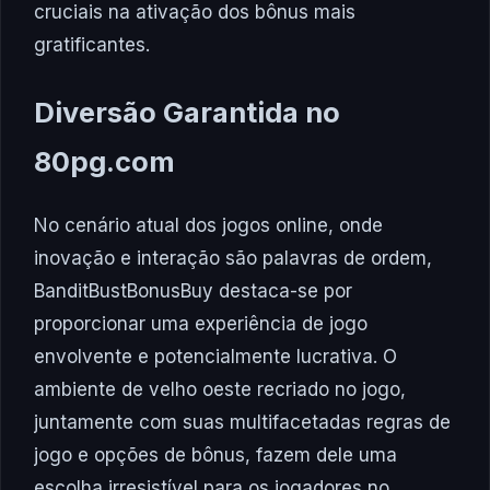
cruciais na ativação dos bônus mais
gratificantes.
Diversão Garantida no
80pg.com
No cenário atual dos jogos online, onde
inovação e interação são palavras de ordem,
BanditBustBonusBuy destaca-se por
proporcionar uma experiência de jogo
envolvente e potencialmente lucrativa. O
ambiente de velho oeste recriado no jogo,
juntamente com suas multifacetadas regras de
jogo e opções de bônus, fazem dele uma
escolha irresistível para os jogadores no