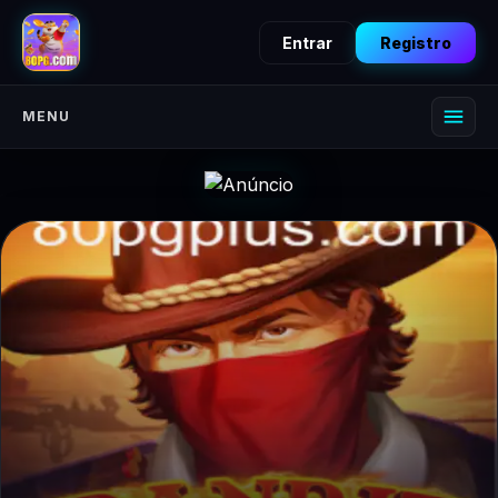
Entrar
Registro
MENU