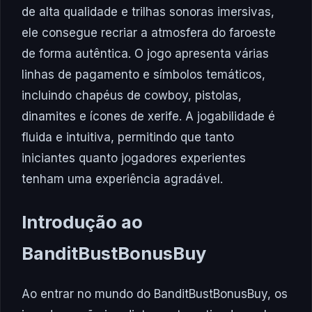
de alta qualidade e trilhas sonoras imersivas,
ele consegue recriar a atmosfera do faroeste
de forma autêntica. O jogo apresenta várias
linhas de pagamento e símbolos temáticos,
incluindo chapéus de cowboy, pistolas,
dinamites e ícones de xerife. A jogabilidade é
fluida e intuitiva, permitindo que tanto
iniciantes quanto jogadores experientes
tenham uma experiência agradável.
Introdução ao
BanditBustBonusBuy
Ao entrar no mundo do BanditBustBonusBuy, os