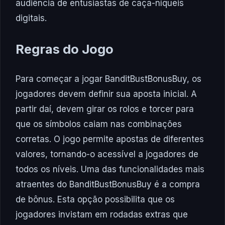
audiência de entusiastas de caça-níqueis
digitais.
Regras do Jogo
Para começar a jogar BanditBustBonusBuy, os
jogadores devem definir sua aposta inicial. A
partir daí, devem girar os rolos e torcer para
que os símbolos caiam nas combinações
corretas. O jogo permite apostas de diferentes
valores, tornando-o acessível a jogadores de
todos os níveis. Uma das funcionalidades mais
atraentes do BanditBustBonusBuy é a compra
de bônus. Esta opção possibilita que os
jogadores invistam em rodadas extras que