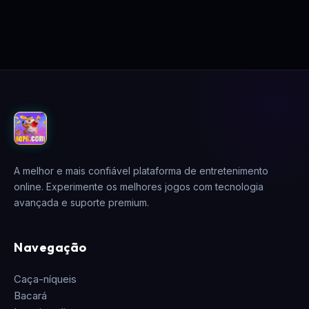
A melhor e mais confiável plataforma de entretenimento
online. Experimente os melhores jogos com tecnologia
avançada e suporte premium.
Navegação
Caça-níqueis
Bacará