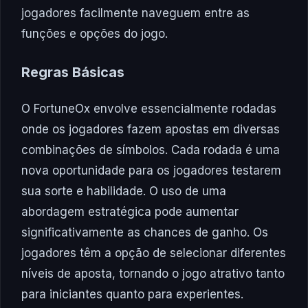
jogadores facilmente naveguem entre as
funções e opções do jogo.
Regras Básicas
O FortuneOx envolve essencialmente rodadas
onde os jogadores fazem apostas em diversas
combinações de símbolos. Cada rodada é uma
nova oportunidade para os jogadores testarem
sua sorte e habilidade. O uso de uma
abordagem estratégica pode aumentar
significativamente as chances de ganho. Os
jogadores têm a opção de selecionar diferentes
níveis de aposta, tornando o jogo atrativo tanto
para iniciantes quanto para experientes.