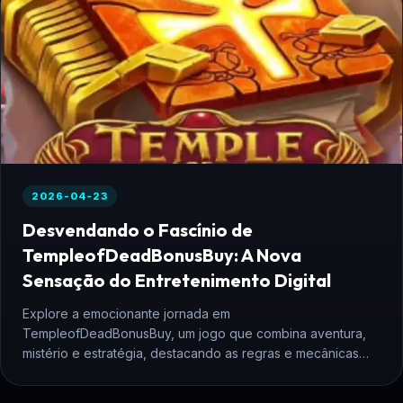
2026-04-23
Desvendando o Fascínio de
TempleofDeadBonusBuy: A Nova
Sensação do Entretenimento Digital
Explore a emocionante jornada em
TempleofDeadBonusBuy, um jogo que combina aventura,
mistério e estratégia, destacando as regras e mecânicas
inovadoras que têm cativado jogadores de todo o mundo.