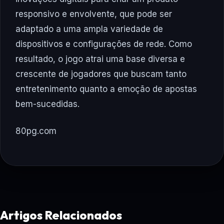
responsivo e envolvente, que pode ser
adaptado a uma ampla variedade de
dispositivos e configurações de rede. Como
resultado, o jogo atrai uma base diversa e
crescente de jogadores que buscam tanto
entretenimento quanto a emoção de apostas
bem-sucedidas.
80pg.com
Artigos Relacionados