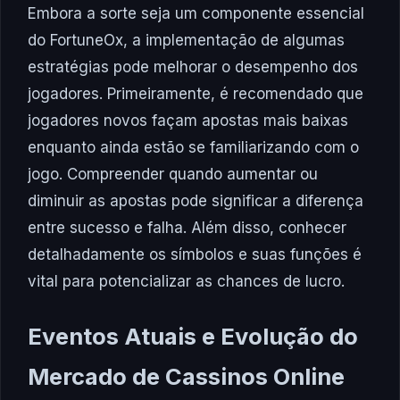
Embora a sorte seja um componente essencial
do FortuneOx, a implementação de algumas
estratégias pode melhorar o desempenho dos
jogadores. Primeiramente, é recomendado que
jogadores novos façam apostas mais baixas
enquanto ainda estão se familiarizando com o
jogo. Compreender quando aumentar ou
diminuir as apostas pode significar a diferença
entre sucesso e falha. Além disso, conhecer
detalhadamente os símbolos e suas funções é
vital para potencializar as chances de lucro.
Eventos Atuais e Evolução do
Mercado de Cassinos Online