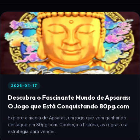
2026-04-17
Descubra o Fascinante Mundo de Apsaras:
O Jogo que Está Conquistando 80pg.com
Explore a magia de Apsaras, um jogo que vem ganhando
destaque em 80pg.com. Conheça a história, as regras e a
estratégia para vencer.