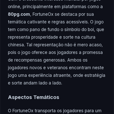
online, principalmente em plataformas como a
80pg.com
, FortuneOx se destaca por sua
temática cativante e regras acessíveis. O jogo
tem como pano de fundo o símbolo do boi, que
representa prosperidade e sorte na cultura
chinesa. Tal representação não é mero acaso,
pois o jogo oferece aos jogadores a promessa
de recompensas generosas. Ambos os
jogadores novos e veteranos encontram neste
jogo uma experiência atraente, onde estratégia
e sorte andam lado a lado.
Aspectos Temáticos
O FortuneOx transporta os jogadores para um