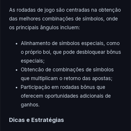
As rodadas de jogo são centradas na obtenção
das melhores combinações de símbolos, onde
os principais ângulos incluem:
Alinhamento de símbolos especiais, como
o próprio boi, que pode desbloquear bônus
especiais;
Obtencão de combinações de símbolos
que multiplicam o retorno das apostas;
Participação em rodadas bônus que
oferecem oportunidades adicionais de
ganhos.
Dicas e Estratégias