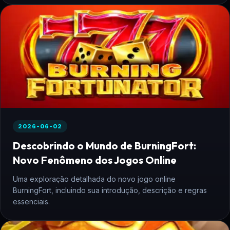
2026-06-02
Descobrindo o Mundo de BurningFort:
Novo Fenômeno dos Jogos Online
Uma exploração detalhada do novo jogo online
BurningFort, incluindo sua introdução, descrição e regras
essenciais.