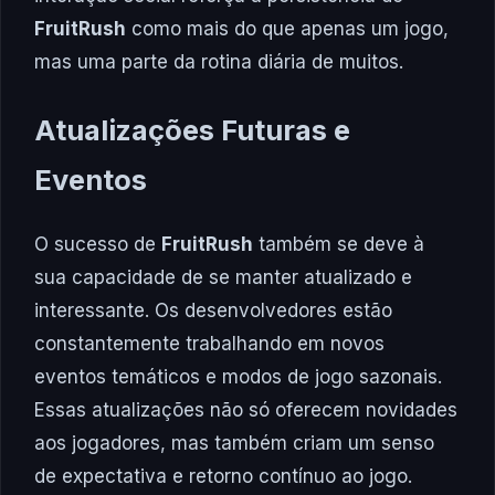
FruitRush
como mais do que apenas um jogo,
mas uma parte da rotina diária de muitos.
Atualizações Futuras e
Eventos
O sucesso de
FruitRush
também se deve à
sua capacidade de se manter atualizado e
interessante. Os desenvolvedores estão
constantemente trabalhando em novos
eventos temáticos e modos de jogo sazonais.
Essas atualizações não só oferecem novidades
aos jogadores, mas também criam um senso
de expectativa e retorno contínuo ao jogo.