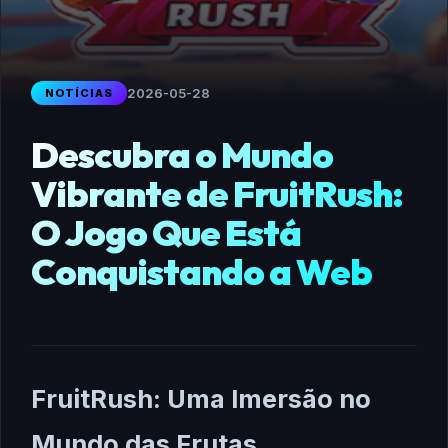
2026-05-28
NOTÍCIAS
Descubra o Mundo
Vibrante de FruitRush:
O Jogo Que Está
Conquistando a Web
FruitRush: Uma Imersão no
Mundo das Frutas