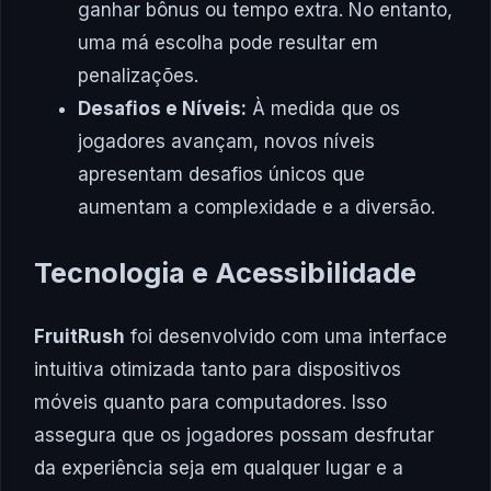
ganhar bônus ou tempo extra. No entanto,
uma má escolha pode resultar em
penalizações.
Desafios e Níveis:
À medida que os
jogadores avançam, novos níveis
apresentam desafios únicos que
aumentam a complexidade e a diversão.
Tecnologia e Acessibilidade
FruitRush
foi desenvolvido com uma interface
intuitiva otimizada tanto para dispositivos
móveis quanto para computadores. Isso
assegura que os jogadores possam desfrutar
da experiência seja em qualquer lugar e a