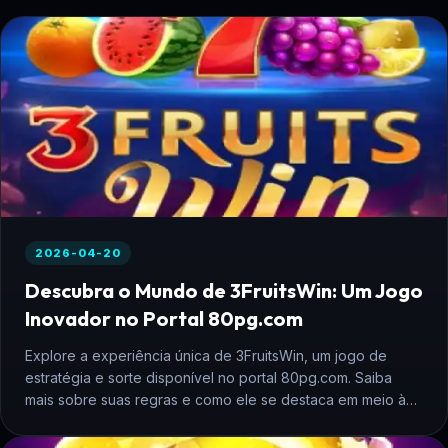
2026-04-20
Descubra o Mundo de 3FruitsWin: Um Jogo
Inovador no Portal 80pg.com
Explore a experiência única de 3FruitsWin, um jogo de
estratégia e sorte disponível no portal 80pg.com. Saiba
mais sobre suas regras e como ele se destaca em meio às
tendências atuais.