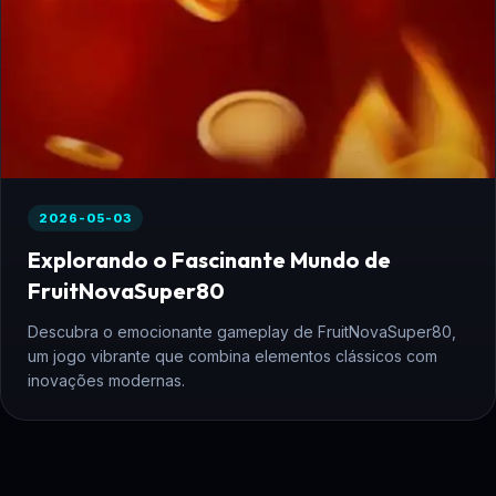
2026-05-03
Explorando o Fascinante Mundo de
FruitNovaSuper80
Descubra o emocionante gameplay de FruitNovaSuper80,
um jogo vibrante que combina elementos clássicos com
inovações modernas.