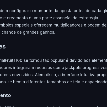
em configurar o montante da aposta antes de cada gir
go e orçamento é uma parte essencial da estratégia.
mbolos especiais oferecem multiplicadores e podem de
 chance de grandes ganhos.
es
ialFruits100 se tornou tão popular é devido aos eleme
vedores integraram recursos como jackpots progressiv
ores envolvidos. Além disso, a interface intuitiva pro
ando-se bem a diferentes tamanhos de tela e capacidade
mento