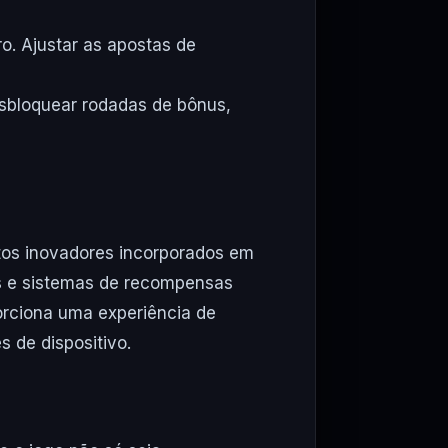
o. Ajustar as apostas de
sbloquear rodadas de bônus,
ntos inovadores incorporados em
os e sistemas de recompensas
porciona uma experiência de
s de dispositivo.