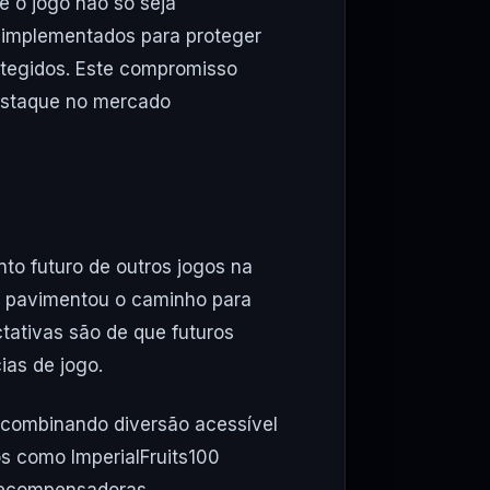
e o jogo não só seja
 implementados para proteger
otegidos. Este compromisso
estaque no mercado
to futuro de outros jogos na
lo pavimentou o caminho para
ativas são de que futuros
ias de jogo.
, combinando diversão acessível
os como ImperialFruits100
 recompensadoras.