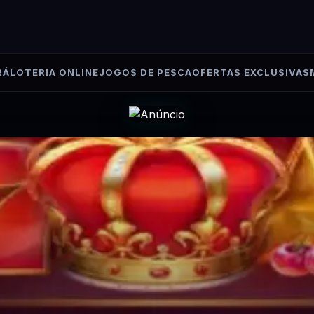
RÁ
LOTERIA ONLINE
JOGOS DE PESCA
OFERTAS EXCLUSIVAS