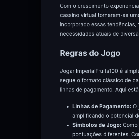
Com o crescimento exponencial
cassino virtual tornaram-se um
incorporado essas tendências, 
necessidades atuais de diversã
Regras do Jogo
Jogar ImperialFruits100 é sim
segue o formato clássico de ca
linhas de pagamento. Aqui estão
Linhas de Pagamento:
O 
amplificando o potencial d
Símbolos de Jogo:
Como o
pontuações diferentes. Co