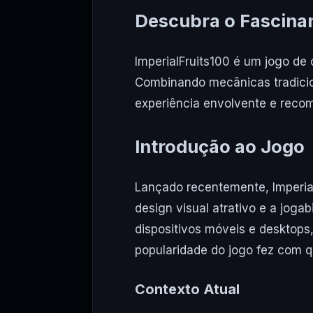
Descubra o Fascinan
ImperialFruits100 é um jogo de
Combinando mecânicas tradicio
experiência envolvente e reco
Introdução ao Jogo
Lançado recentemente, Imperial
design visual atrativo e a jogab
dispositivos móveis e desktops,
popularidade do jogo fez com q
Contexto Atual