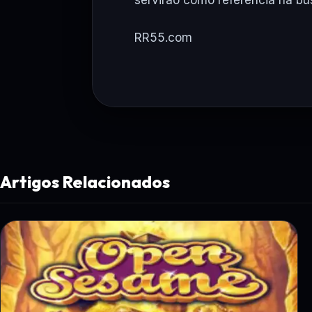
RR55.com
Artigos Relacionados