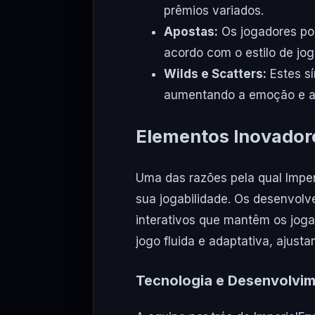
prêmios variados.
Apostas:
Os jogadores pod
acordo com o estilo de jo
Wilds e Scatters:
Estes sí
aumentando a emoção e a
Elementos Inovador
Uma das razões pela qual Imper
sua jogabilidade. Os desenvol
interativos que mantêm os jogad
jogo fluida e adaptativa, ajust
Tecnologia e Desenvolvi