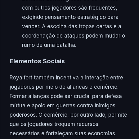
com outros jogadores são frequentes,
exigindo pensamento estratégico para
vencer. A escolha das tropas certas e a
coordenação de ataques podem mudar o
rumo de uma batalha.
Elementos Sociais
Royalfort também incentiva a interação entre
jogadores por meio de alianças e comércio.
Formar alianças pode ser crucial para defesa
mútua e apoio em guerras contra inimigos
poderosos. O comércio, por outro lado, permite
que os jogadores troquem recursos
necessários e fortaleçam suas economias.