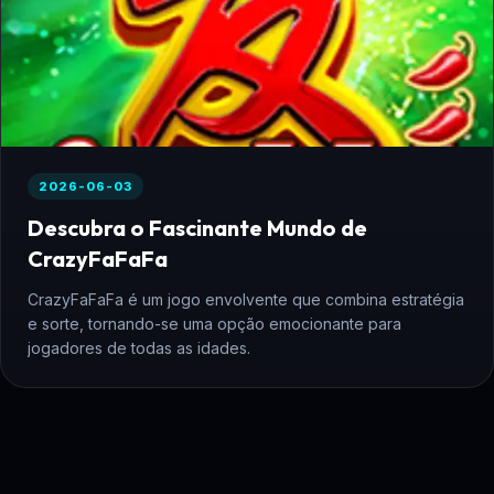
2026-06-03
Descubra o Fascinante Mundo de
CrazyFaFaFa
CrazyFaFaFa é um jogo envolvente que combina estratégia
e sorte, tornando-se uma opção emocionante para
jogadores de todas as idades.