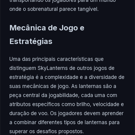
transportando os jogadores para um mundo
onde o sobrenatural parece tangível.
Mecânica de Jogo e
Estratégias
Uma das principais características que
distinguem SkyLanterns de outros jogos de
estratégia é a complexidade e a diversidade de
suas mecânicas de jogo. As lanternas são a
peça central da jogabilidade, cada uma com
atributos específicos como brilho, velocidade e
duração de voo. Os jogadores devem aprender
a combinar diferentes tipos de lanternas para
superar os desafios propostos.