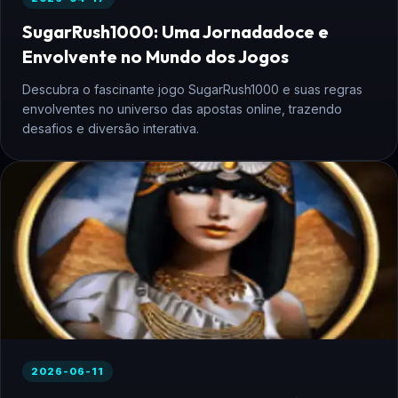
SugarRush1000: Uma Jornadadoce e
Envolvente no Mundo dos Jogos
Descubra o fascinante jogo SugarRush1000 e suas regras
envolventes no universo das apostas online, trazendo
desafios e diversão interativa.
2026-06-11