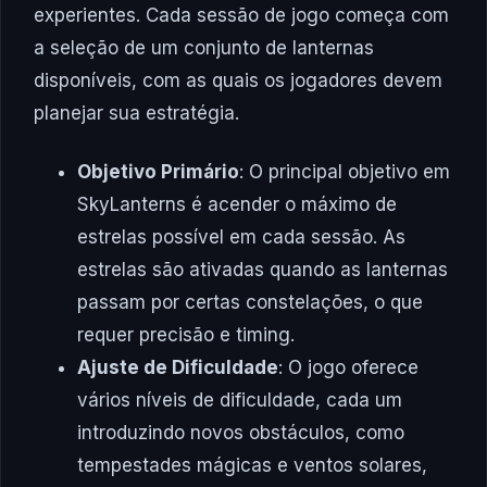
experientes. Cada sessão de jogo começa com
a seleção de um conjunto de lanternas
disponíveis, com as quais os jogadores devem
planejar sua estratégia.
Objetivo Primário
: O principal objetivo em
SkyLanterns é acender o máximo de
estrelas possível em cada sessão. As
estrelas são ativadas quando as lanternas
passam por certas constelações, o que
requer precisão e timing.
Ajuste de Dificuldade
: O jogo oferece
vários níveis de dificuldade, cada um
introduzindo novos obstáculos, como
tempestades mágicas e ventos solares,