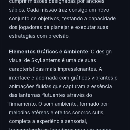
cumprir missões designadas por anciões
sábios. Cada missão traz consigo um novo
conjunto de objetivos, testando a capacidade
dos jogadores de planejar e executar suas
estratégias com precisão.
Elementos Gráficos e Ambiente
: O design
visual de SkyLanterns é uma de suas
características mais impressionantes. A
interface é adornada com gráficos vibrantes e
animações fluidas que capturam a essência
das lanternas flutuantes através do
firmamento. O som ambiente, formado por
melodias etéreas e efeitos sonoros sutis,
completa a experiência sensorial,