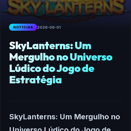
2026-06-01
NOTÍCIAS
SkyLanterns: Um
Mergulho no Universo
Lúdico do Jogo de
Estratégia
SkyLanterns: Um Mergulho no
Universo Lúdico do Jogo de