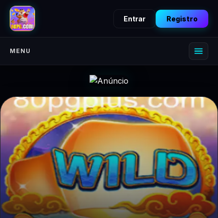
Entrar
Registro
MENU