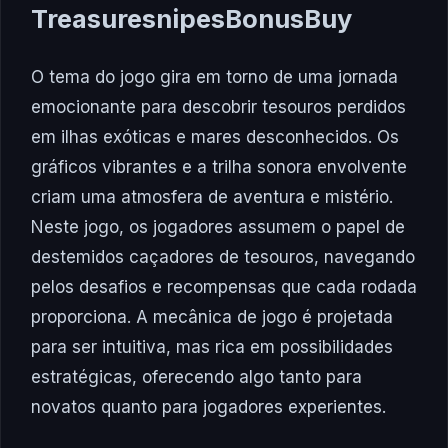
TreasuresnipesBonusBuy
O tema do jogo gira em torno de uma jornada
emocionante para descobrir tesouros perdidos
em ilhas exóticas e mares desconhecidos. Os
gráficos vibrantes e a trilha sonora envolvente
criam uma atmosfera de aventura e mistério.
Neste jogo, os jogadores assumem o papel de
destemidos caçadores de tesouros, navegando
pelos desafios e recompensas que cada rodada
proporciona. A mecânica de jogo é projetada
para ser intuitiva, mas rica em possibilidades
estratégicas, oferecendo algo tanto para
novatos quanto para jogadores experientes.