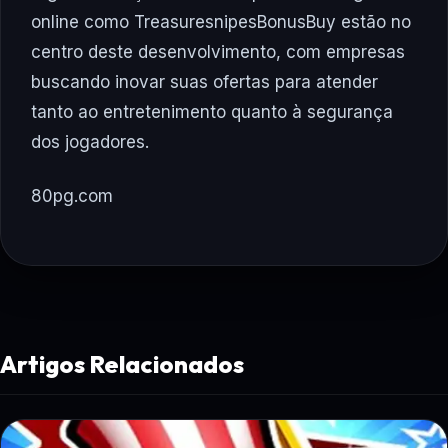
online como TreasuresnipesBonusBuy estão no
centro deste desenvolvimento, com empresas
buscando inovar suas ofertas para atender
tanto ao entretenimento quanto à segurança
dos jogadores.
80pg.com
Artigos Relacionados