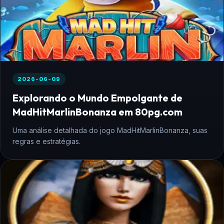
2026-06-09
Explorando o Mundo Empolgante de
MadHitMarlinBonanza em 80pg.com
Uma análise detalhada do jogo MadHitMarlinBonanza, suas
regras e estratégias.