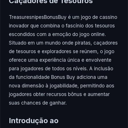
Caçadores de Tesouros
TreasuresnipesBonusBuy é um jogo de cassino
inovador que combina o fascínio dos tesouros
escondidos com a emoção do jogo online.
Situado em um mundo onde piratas, caçadores
de tesouros e exploradores se reúnem, o jogo
oferece uma experiência única e envolvente
para jogadores de todos os níveis. A inclusão
da funcionalidade Bonus Buy adiciona uma
nova dimensão à jogabilidade, permitindo aos
jogadores obter recursos bônus e aumentar
suas chances de ganhar.
Introdução ao